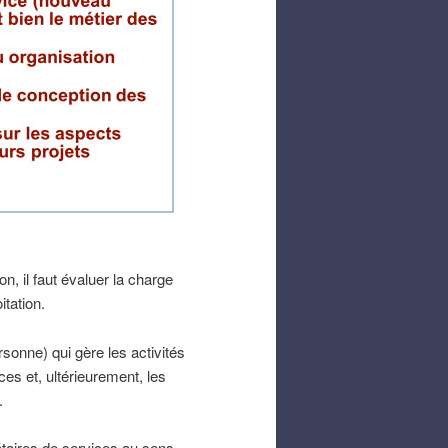
, il faut évaluer la charge
itation.
sonne) qui gère les activités
es et, ultérieurement, les
.
étaires de services au sens