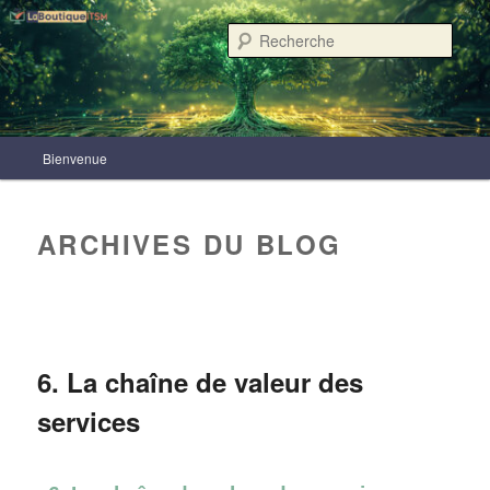
Aller
Aller
au
au
Rech
contenu
contenu
principal
secondaire
Menu
LaBoutiqueITSM
Bienvenue
principal
ARCHIVES DU BLOG
6. La chaîne de valeur des
services