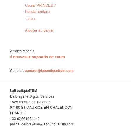
Cours PRINCE2 7
Fondamentaux
18,00
€
Ajouter au panier
Articles récents
4 nouveaux supports de cours
Contact :
contact@laboutiqueitsm.com
LaBoutiqueITSM
Delbrayelle Digital Services
1525 chemin de Treignac
07190 ST-MAURICE-EN-CHALENCON
FRANCE
+33 (0)661954140
pascal.delbrayelle@laboutiqueitsm.com