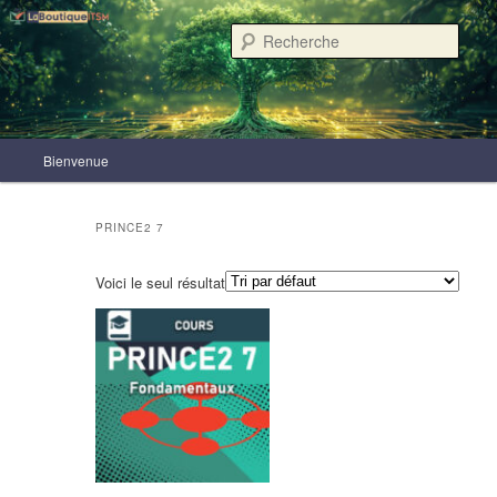
Aller
Aller
au
au
Rech
contenu
contenu
principal
secondaire
LaBoutiqueITSM
Menu
Bienvenue
principal
PRINCE2 7
Voici le seul résultat