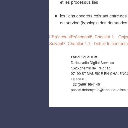
et les processus liés
les liens concrets existant entre ce
de service (typologie des demandes
Précédent
Précédent
5. Chantier 1 – Objec
Suivant
7. Chantier 1.1 : Définir le périmèt
LaBoutiqueITSM
Delbrayelle Digital Services
1525 chemin de Treignac
07190 ST-MAURICE-EN-CHALENC
FRANCE
+33 (0)661954140
pascal.delbrayelle@laboutiqueitsm